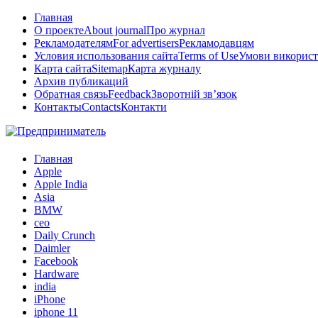
Главная
О проекте
About journal
Про журнал
Рекламодателям
For advertisers
Рекламодавцям
Условия использования сайта
Terms of Use
Умови використ
Карта сайта
Sitemap
Карта журналу
Архив публикаций
Обратная связь
Feedback
Зворотній зв’язок
Контакты
Contacts
Контакти
Главная
Apple
Apple India
Asia
BMW
ceo
Daily Crunch
Daimler
Facebook
Hardware
india
iPhone
iphone 11