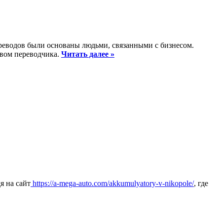
реводов были основаны людьми, связанными с бизнесом.
твом переводчика.
Читать далее »
я на сайт
https://a-mega-auto.com/akkumulyatory-v-nikopole/
, где