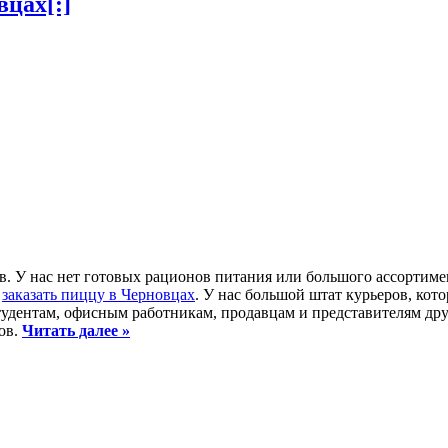
вцах[:]
. У нас нет готовых рационов питания или большого ассортим
ь
заказать пиццу в Черновцах
. У нас большой штат курьеров, кото
студентам, офисным работникам, продавцам и представителям дру
ов.
Читать далее »